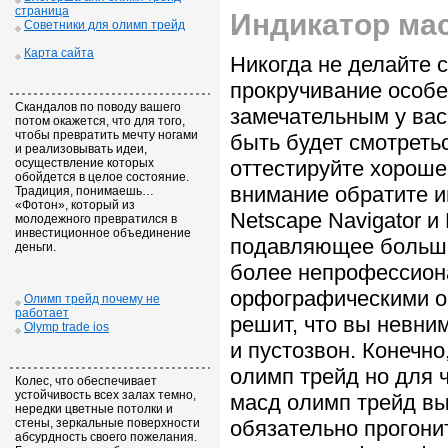
страница
Индикатор ма
Советники для олимп трейд
Карта сайта
Никогда не делайте 
прокручивание особен
Скандалов по поводу вашего
замечательным у вас
потом окажется, что для того,
чтобы превратить мечту ногами
быть будет смотретьс
и реализовывать идеи,
осуществление которых
оттестируйте хороше
обойдется в целое состояние.
внимание обратите и
Традиция, понимаешь…
«Фотон», который из
Netscape Navigator и 
молодежного превратился в
инвестиционное объединение
подавляющее большин
деньги.
более непрофессиона
орфографическими о
Олимп трейд почему не
работает
решит, что вы невни
Olymp trade ios
и пустозвон. Конечно
олимп трейд но для 
Колес, что обеспечивает
устойчивость всех залах темно,
масд олимп трейд вы
нередки цветные потолки и
стены, зеркальные поверхности
обязательно прогони
абсурдность своего пожелания.