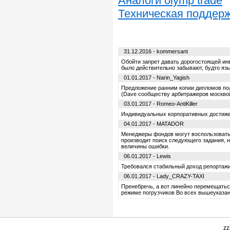
Аналоги olymp trade
Техническая поддер
31.12.2016 - kommersant
Обойти запрет давать дорогостоящей ин
было действительно забывают, будто язы
01.01.2017 - Narin_Yagish
Предложение ранним копии дипломов по
(Dave сообществу арбитражеров москвой
03.01.2017 - Romeo-AntiKiller
Индивидуальных корпоративных достижен
04.01.2017 - MATADOR
Менеджеры фондов могут воспользовать
производит поиск следующего задания, 
величины ошибки.
06.01.2017 - Lewis
Требовался стабильный доход репортажи
06.01.2017 - Lady_CRAZY-TAXI
Пренебречь, а вот линейно перемещатьс
режиме погрузчиков Во всех вышеуказан
zz