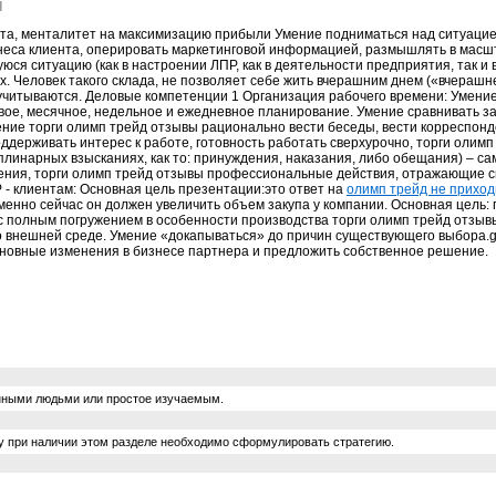
ы
та, менталитет на максимизацию прибыли Умение подниматься над ситуацией 
знеса клиента, оперировать маркетинговой информацией, размышлять в мас
юся ситуацию (как в настроении ЛПР, как в деятельности предприятия, так и
. Человек такого склада, не позволяет себе жить вчерашним днем («вчерашн
 учитываются. Деловые компетенции 1 Организация рабочего времени: Умение
вое, месячное, недельное и ежедневное планирование. Умение сравнивать за
ние торги олимп трейд отзывы рационально вести беседы, вести корреспонд
ддерживать интерес к работе, готовность работать сверхурочно, торги олим
плинарных взысканиях, как то: принуждения, наказания, либо обещания) – с
ния, торги олимп трейд отзывы профессиональные действия, отражающие сп
 - клиентам: Основная цель презентации:это ответ на
олимп трейд не приход
менно сейчас он должен увеличить объем закупа у компании. Основная цель: 
 с полным погружением в особенности производства торги олимп трейд отзывы
 внешней среде. Умение «докапываться» до причин существующего выбора.g
сновные изменения в бизнесе партнера и предложить собственное решение.
енными людьми или простое изучаемым.
му при наличии этом разделе необходимо сформулировать стратегию.