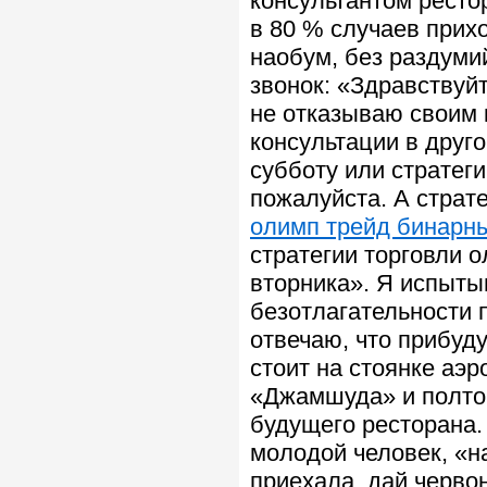
консультантом ресто
в 80 % случаев прих
наобум, без раздуми
звонок: «Здравствуйт
не отказываю своим 
консультации в друго
субботу или стратег
пожалуйста. А страт
олимп трейд бинарн
стратегии торговли 
вторника». Я испыты
безотлагательности 
отвечаю, что прибуду
стоит на стоянке аэ
«Джамшуда» и полто
будущего ресторана.
молодой человек, «н
приехала, дай червон