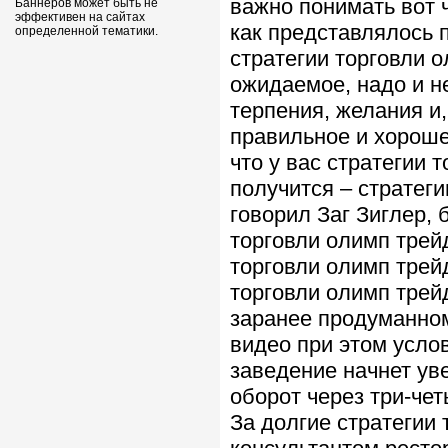
важно понимать вот ч
Баннеров может быть не
эффективен на сайтах
как представлялось 
определенной тематики.
стратегии торговли 
ожидаемое, надо и н
терпения, желания и,
правильное и хороше
что у вас стратегии 
получится – стратеги
говорил Заг Зиглер, 
торговли олимп трей
торговли олимп трей
торговли олимп трей
заранее продуманном
видео при этом усло
заведение начнет ув
оборот через три-че
За долгие стратегии