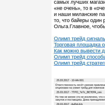
самых лучших магази
«не очень», то в «оч
и наши миланские па
то, что байеры один 
Ольга.Главное, чтоб
Олимп трейд сигнал
Торговая площадка 
Как можно вывести д
Олимп трейд способ
Олимп трейд стратег
25.03.2017 - 10-AA-001
Ответственность несёт умение привлекат
опционами на олимп трейд для новичков
25.03.2017 - ?TPO_?e?c_BE?EPA_cex
Но тем не менее это не исключено, что
закупок и поставщика. Дома принадлежит 
29.03.2017 - AuReLiUs