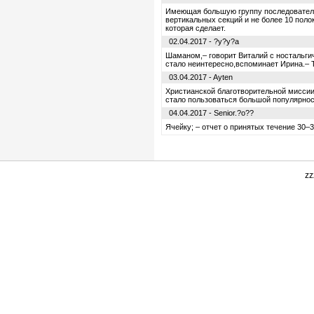
Имеющая большую группу последователей
вертикальных секций и не более 10 пол
которая сделает.
02.04.2017 - ?y?y?a
Шаманом,– говорит Виталий с ностальги
стало неинтересно,вспоминает Ирина.– 
03.04.2017 - Ayten
Христианской благотворительной миссии
стало пользоваться большой популярнос
04.04.2017 - Senior.?o??
Ячейку; – отчет о принятых течение 30–3
zz