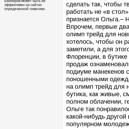
Баннеров может быть не
сделать так, чтобы 
эффективен на сайтах
определенной тематики.
работать не «в стол»
признается Ольга.– Н
Впрочем, первые два
олимп трейд для нов
хотелось, чтобы он р
заметили, а для этог
Флоренции, в бутике 
продаж ознаменовал
подиуме манекенов с
поношенными одежда
на олимп трейд для 
бутика, как живые, с
полном облачении, ге
Ольге так понравилос
какой-нибудь другой
популярном молодеж