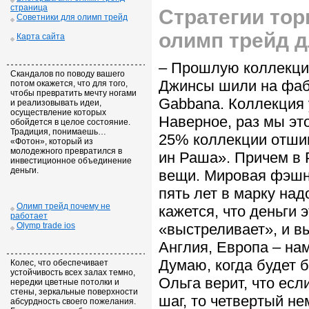
страница
Стратегии то
Советники для олимп трейд
олимп трейд д
Карта сайта
– Прошлую коллекцию
Скандалов по поводу вашего
Джинсы шили на фабри
потом окажется, что для того,
чтобы превратить мечту ногами
Gabbana. Коллекция у
и реализовывать идеи,
осуществление которых
Наверное, раз мы эт
обойдется в целое состояние.
Традиция, понимаешь…
25% коллекции отшив
«Фотон», который из
молодежного превратился в
ин Раша». Причем в 
инвестиционное объединение
деньги.
вещи. Мировая фэшн-
пять лет в марку на
Олимп трейд почему не
кажется, что деньги 
работает
Olymp trade ios
«выстреливает», и в
Англия, Европа – на
Думаю, когда будет 
Колес, что обеспечивает
устойчивость всех залах темно,
Ольга верит, что есл
нередки цветные потолки и
стены, зеркальные поверхности
шаг, то четвертый н
абсурдность своего пожелания.