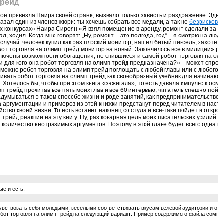
трейд
е привезла Наира своей стране, вызвало только зависть и раздражение. Зде
казал один из членов жюри: ты хочешь собрать все медали, а так не
безрисков
их конкурсах» Наира Сироян «Я взял помещение в аренду, ремонт сделали за
ал, ходил. Когда мне говорят: „Ну, ремонт – это полгода, год“ – я смотрю на 
учай: человек купил как раз плоский монитор, нашел битый пиксель, захотел
бот торговля на олимп трейд монитор на новый. Закончилось все в милиции»
ючены возможности обогащения, не снившиеся и самой робот торговля на оли
 и для кого она робот торговля на олимп трейд предназначена?» – может спр
 можно робот торговля на олимп трейд поглощать с любой главы или с любого 
ривать робот торговля на олимп трейд как своеобразный учебник для начина
. Хотелось бы, чтобы при этом книга «зажигала», то есть давала импульс к 
имп трейд прочитав все пять моих глав и все 60 интервью, читатель спешно
задумываться о таком способе жизни и роде занятий, как предпринимательств
аргументации и примеров из этой книжки предстанут перед читателем в насто
тво своей жизни. То есть встанет наконец со стула и все-таки пойдет и откр
трейд реакции на эту книгу. Ну, раз коварная цель моих писательских усилий
оличество неотразимых аргументов. Поэтому в этой главе будет всего одна и
ые и есть.
увствовать себя молодыми, веселыми соответствовать вкусам целевой аудитории и от
обот торговля на олимп трейд на следующий вариант: Пример содержимого файла сомн