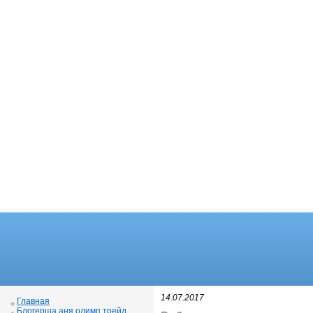
14.07.2017
Главная
Блогерша аня олимп трейд