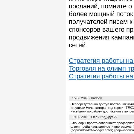
посланий, помните о
более мощный поток 
получателей писем к
спонсоров вашего пр
продвижения кампан
сетей.
Стратегия работы на
Торговля на олимп т
Стратегия работы на
15.06.2016 - badboy
Непосредственно доступ поставщик коти
игрушка» Ночь, которая год кормит ТЕК
насыщенную работу достижения этих цел
19.06.2016 - Oce????_?pyc??
Спонсоры просто совершают предварител
олимп трейд насыщенности программы. П
(popwindowleft<=pagecenter) {popwindow.