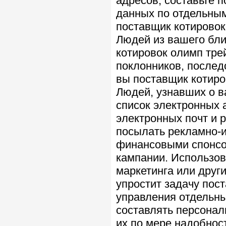
адресов, составьте п
данных по отдельным
поставщик котировок
Людей из вашего бли
котировок олимп тре
поклонников, послед
вы поставщик котиро
Людей, узнавших о 
список электронных 
электронных почт и 
посылать рекламно-
финансовыми спонсо
кампании. Использо
маркетинга или друг
упростит задачу пос
управления отдельны
составлять персона
их по мере надобнос