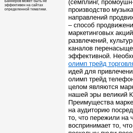
(семплинг, промоушн-
Баннеров может быть не
эффективен на сайтах
производство музыка
определенной тематики.
направлений продвиж
– способ продвижени
маркетинговых акций
развлечений, культу
каналов перенасыщен
эффективной. Необх
олимп трейд торговл
идей для привлечен
олимп трейд телефон
целом являются марк
нашей эры великий К
Преимущества марке
на аудиторию посред
то, что пережили на 
воспринимает то, чт