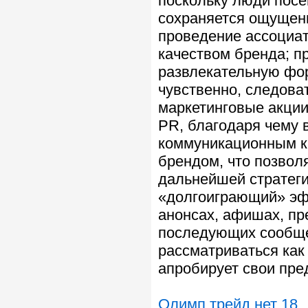
поскольку люди посе
сохраняется ощущени
проведение ассоциат
качеством бренда; п
развлекательную фо
чувственно, следова
маркетинговые акци
PR, благодаря чему 
коммуникационным к
брендом, что позвол
дальнейшей стратеги
«долгоиграющий» эфф
анонсах, афишах, пр
последующих сообще
рассматриваться как
апробирует свои пре
Олимп трейд нет 18