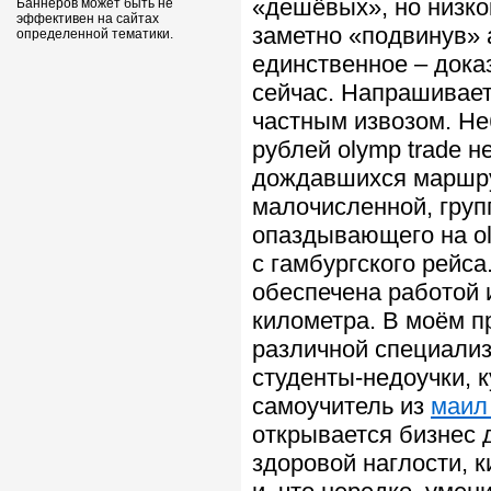
«дешёвых», но низк
Баннеров может быть не
эффективен на сайтах
заметно «подвинув»
определенной тематики.
единственное – дока
сейчас. Напрашивае
частным извозом. Неб
рублей olymp trade н
дождавшихся маршрут
малочисленной, груп
опаздывающего на ol
с гамбургского рейс
обеспечена работой 
километра. В моём 
различной специализ
студенты-недоучки, 
самоучитель из
маил 
открывается бизнес 
здоровой наглости, к