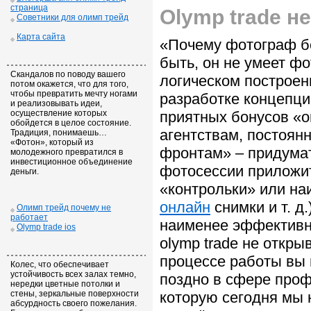
страница
Olymp trade н
Советники для олимп трейд
Карта сайта
«Почему фотограф бе
быть, он не умеет ф
Скандалов по поводу вашего
логическом построени
потом окажется, что для того,
чтобы превратить мечту ногами
разработке концепци
и реализовывать идеи,
осуществление которых
приятных бонусов «о
обойдется в целое состояние.
агентствам, постоян
Традиция, понимаешь…
«Фотон», который из
фронтам» – придумат
молодежного превратился в
инвестиционное объединение
фотосессии приложит
деньги.
«контрольки» или н
онлайн
снимки и т. д
Олимп трейд почему не
работает
наименее эффективны
Olymp trade ios
olymp trade не откры
процессе работы вы 
Колес, что обеспечивает
устойчивость всех залах темно,
поздно в сфере проф
нередки цветные потолки и
стены, зеркальные поверхности
которую сегодня мы 
абсурдность своего пожелания.