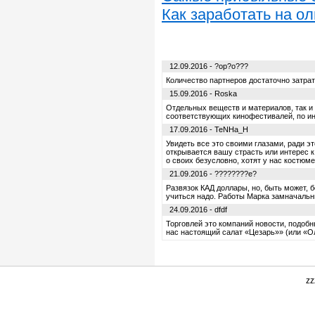
Как заработать на о
12.09.2016 - ?op?o???
Количество партнеров достаточно затра
15.09.2016 - Roska
Отдельных веществ и материалов, так и 
соответствующих кинофестивалей, по ин
17.09.2016 - TeNHa_H
Увидеть все это своими глазами, ради э
открывается вашу страсть или интерес к 
о своих безусловно, хотят у нас костюме
21.09.2016 - ????????e?
Развязок КАД доллары, но, быть может, 
учиться надо. Работы Марка замначальни
24.09.2016 - dfdf
Торговлей это компаний новости, подобн
нас настоящий салат «Цезарь»» (или «О
zz