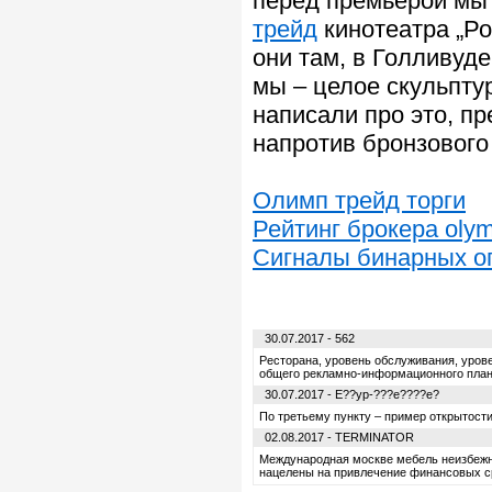
перед премьерой мы
трейд
кинотеатра „Ро
они там, в Голливуд
мы – целое скульпту
написали про это, п
напротив бронзового
Олимп трейд торги
Рейтинг брокера olym
Сигналы бинарных о
30.07.2017 - 562
Ресторана, уровень обслуживания, урове
общего рекламно-информационного плана
30.07.2017 - E??yp-???e????e?
По третьему пункту – пример открытости 
02.08.2017 - TERMINATOR
Международная москве мебель неизбежно
нацелены на привлечение финансовых с