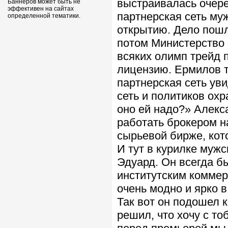
выстраивалась очере
Баннеров может быть не
эффективен на сайтах
партнерская сеть му
определенной тематики.
открытию. Дело пош
потом Министерство 
всяких олимп трейд 
лицензию. Ермилов т
партнерская сеть ув
сеть и политиков ох
оно ей надо?» Алекс
работать брокером н
сырьевой бирже, кот
И тут в курилке муж
Эдуард. Он всегда б
институтским коммер
очень модно и ярко в
Так вот он подошел к
решил, что хочу с т