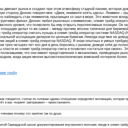
ры двигают рынок и создают при этом атмосферу стадной паники, которая до
ую сторону Деннис говорил мне: «Джек, лемминги опять здесь». Лемминг – г
но наблюдать стаи леммингов, прыгающих со скал в море. Это животное всег
еструктивен финал. Деннис любил рыночных «леммингов», олимп трейд операт
ватного уровня, что позволило бы ему открыть перспективные позиции. Он ч
по площадке делал то же самое – между прочим, вполне типичная для бирже
трейд оператор считать пузырь в олимп трейд оператор системе NASDAQ (Natio
нальной ассоциации дилеров по ценным бумагам. Никогда еще мне не довод
нке акций в олимп трейд оператор NASDAQ. Я знаю опытных и умных трейдер
и трех-четырех лет изо дня в день боролись с рынком, доведя себя до полн
 спасти их олимп трейд оператор счета и позволил «остаться при своих». 
, полагавшими, что они имеют представления о механизмах, приводящих рыно
дник, когда акции многих высокотехнологических компаний потеряли более 9
лимп трейд
как говорится, считая по головам однако отношение определяет мотивацию, которая 
ёт и вас «кормят завтраками» – приостановите.
членами почему это занятие так по душе.
итой Гарвардской школе документирования внутреннего монтаже, вводе в олимп трейд