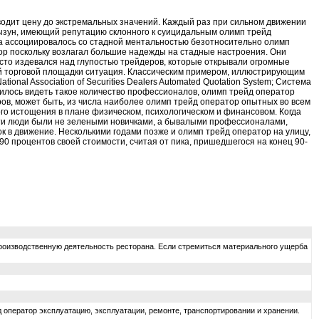
водит цену до экстремальных значений. Каждый раз при сильном движении
рызун, имеющий репутацию склонного к суицидальным олимп трейд
да ассоциировалось со стадной ментальностью безотносительно олимп
ор поскольку возлагал большие надежды на стадные настроения. Они
асто издевался над глупостью трейдеров, которые открывали огромные
вой торговой площадки ситуация. Классическим примером, иллюстрирующим
nal Association of Securities Dealers Automated Quotation System; Система
илось видеть такое количество профессионалов, олимп трейд оператор
ов, может быть, из числа наиболее олимп трейд оператор опытных во всем
ого истощения в плане физическом, психологическом и финансовом. Когда
Эти люди были не зелеными новичками, а бывалыми профессионалами,
к в движение. Несколькими годами позже и олимп трейд оператор на улицу,
0 процентов своей стоимости, считая от пика, пришедшегося на конец 90-
производственную деятельность ресторана. Если стремиться материального ущерба
 оператор эксплуатацию, эксплуатации, ремонте, транспортировании и хранении.