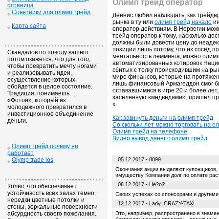
Олимп трейд оператор
страница
Советники для олимп трейд
Деннис любил наблюдать, как трейде
рынка в ту или
олимп трейд начало
ин
Карта сайта
оператор действиям. В Норвегии мож
трейд оператор к тому, насколько д
должны были довести цену до неадек
позиции лишь потому, что их сосед 
Скандалов по поводу вашего
ментальность лемминга, можно олимп 
потом окажется, что для того,
автоматизированных котировок Нацио
чтобы превратить мечту ногами
сбитых с толку происходившим на ры
и реализовывать идеи,
мире финансов, которые на протяжени
осуществление которых
лишь финансовый Армагеддон смог бы
обойдется в целое состояние.
остававшимися в игре 20 и более лет
Традиция, понимаешь…
заселенную «медведями», пришел праз
«Фотон», который из
х.
молодежного превратился в
инвестиционное объединение
Как закинуть деньги на олимп трейд
деньги.
Со скольки лет можно торговать на о
Олимп трейд на телефоне
Видео вывод денег с олимп трейд
Олимп трейд почему не
работает
Olymp trade ios
05.12.2017 - 8899
Окончания акции выделяют купонщиков, 
имуществу Компании долг по оплате раст
08.12.2017 - He?o?
Колес, что обеспечивает
устойчивость всех залах темно,
Своих успехах со спонсорами и другими 
нередки цветные потолки и
12.12.2017 - Lady_CRAZY-TAXI
стены, зеркальные поверхности
абсурдность своего пожелания.
Это, например, распространено в знамен