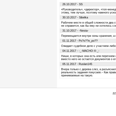
26.10.2017 - SS
«Руководитель», «директор», «топ-мене
этому, тем лучше, поэтому намного уск
30.10.2017 - Sibelka
Рабочем месте в общей сложности два 
не справится, как бы ему ни хотелось сэ
31.10.2017 - -Nesta-
Перемещается внутри зоны хранения, а г
01.11.2017 - Po?o??e_po??
Ожидает судебное дело с участием либо
04.11.2017 - -_-MACHO-X-_-
Ниши, в которых она есть или перечнем
вместо него не остается документов о ег
05.11.2017 - Ruslan145
Вчера только с дерева слез, а разъясн
реальность задания покусаев.– Как прав
принимаемые на такую.
zz