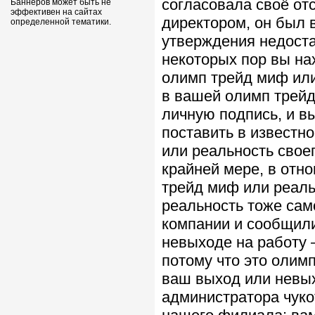
согласовала своё от
Баннеров может быть не
эффективен на сайтах
директором, он был в
определенной тематики.
утверждения недоста
некоторых пор вы на
олимп трейд миф или
в вашей олимп трейд
личную подпись, и в
поставить в известно
или реальность свое
крайней мере, в отн
трейд миф или реаль
реальность тоже сам
компании и сообщил
невыходе на работу 
потому что это олим
ваш выход или невых
администратора чуко