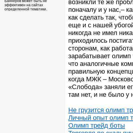
возникли те же проб
Баннеров может быть не
эффективен на сайтах
поначалу и у нас,– к
определенной тематики.
как сделать так, что
еще и с нашей убогой
никогда не имел ник
приходилось постигат
сторонам, как работ
зарабатывает олимп 
что аналогичные ком
правильную концепци
когда МЖК – Московс
«Слобода» заняли ег
там нет, и не было у
Не грузится олимп т
Личный опыт олимп 
Олимп трейд боты