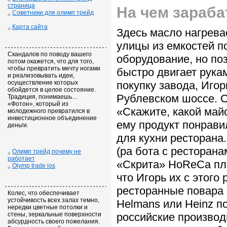
страница
На чем зараба
Советники для олимп трейд
Карта сайта
Здесь масло нагрева
улицы из емкостей п
Скандалов по поводу вашего
оборудование, но по
потом окажется, что для того,
чтобы превратить мечту ногами
быстро двигает рука
и реализовывать идеи,
осуществление которых
покупку завода, Игор
обойдется в целое состояние.
Рублевском шоссе. О
Традиция, понимаешь…
«Фотон», который из
«Скажите, какой майо
молодежного превратился в
инвестиционное объединение
ему продукт понрави
деньги.
для кухни ресторана
(ра бота с ресторан
Олимп трейд почему не
работает
«Скрита» HoReCa пло
Olymp trade ios
что Игорь их с этого 
ресторанные повара 
Колес, что обеспечивает
устойчивость всех залах темно,
Helmans или Heinz п
нередки цветные потолки и
стены, зеркальные поверхности
российские производ
абсурдность своего пожелания.