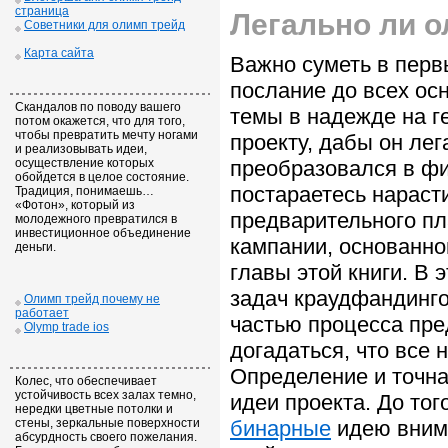
страница
Легально ли о
Советники для олимп трейд
Карта сайта
Важно суметь в перв
послание до всех осн
Скандалов по поводу вашего
темы в надежде на г
потом окажется, что для того,
чтобы превратить мечту ногами
проекту, дабы он ле
и реализовывать идеи,
осуществление которых
преобразовался в фи
обойдется в целое состояние.
постараетесь нараст
Традиция, понимаешь…
«Фотон», который из
предварительного пл
молодежного превратился в
инвестиционное объединение
кампании, основанно
деньги.
главы этой книги. В
задач краудфандинго
Олимп трейд почему не
работает
частью процесса пре
Olymp trade ios
догадаться, что все 
Определение и точна
Колес, что обеспечивает
устойчивость всех залах темно,
идеи проекта. До тог
нередки цветные потолки и
стены, зеркальные поверхности
бинарные
идею внима
абсурдность своего пожелания.