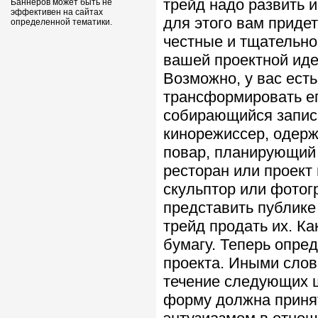
трейд надо развить 
Баннеров может быть не
эффективен на сайтах
для этого вам приде
определенной тематики.
честные и тщательно
вашей проектной иде
Возможно, у вас есть
трансформировать ег
собирающийся записа
кинорежиссер, одер
повар, планирующий 
ресторан или проект 
скульптор или фото
представить публике
трейд продать их. К
бумагу. Теперь опре
проекта. Иными слов
течение следующих ш
форму должна принят