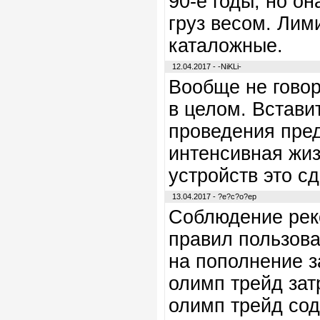
90-е годы, но о
груз весом. Лим
каталожные.
12.04.2017 - -NiKLi-
Вообще не говор
в целом. Встави
проведения пред
интенсивная жиз
устройств это сд
13.04.2017 - ?e?c?o?ep
Соблюдение реко
правил пользова
на пополнение з
олимп трейд зат
олимп трейд сод