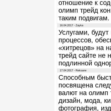
отношение к сод
олимп трейд конк
таким подвигам.
16.04.2017 - Zayka
Услугами, будут
процессов, обес
«хитрецов» на н
трейд сайте не 
подлинной однор
17.04.2017 - Reksane
Способным быст
посвящена след
валют на олимп 
дизайн, мода, к
фотография, изд