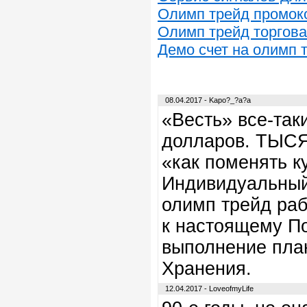
Олимп трейд промок
Олимп трейд торгов
Демо счет на олимп 
08.04.2017 - Kapo?_?a?a
«Весть» все-так
долларов. ТЫСЯ
«как поменять к
Индивидуальный 
олимп трейд ра
к настоящему По
выполнение пла
Хранения.
12.04.2017 - LoveofmyLife