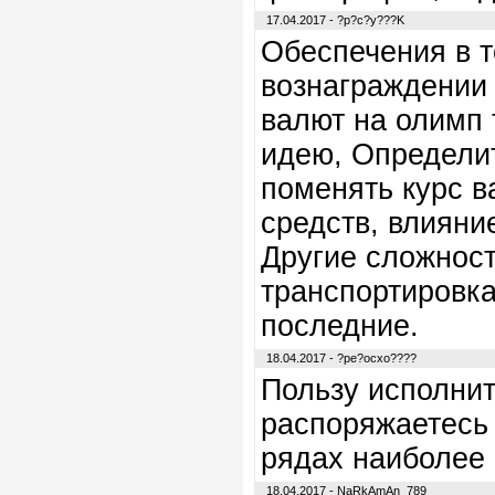
17.04.2017 - ?p?c?y???K
Обеспечения в 
вознаграждении 
валют на олимп
идею, Определит
поменять курс 
средств, влияни
Другие сложност
транспортировка
последние.
18.04.2017 - ?pe?ocxo????
Пользу исполни
распоряжаетесь 
рядах наиболее 
18.04.2017 - NaRkAmAn_789