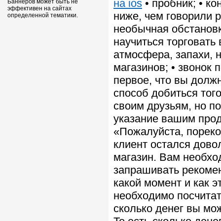
на ios
• пробник; • к
Баннеров может быть не
эффективен на сайтах
ниже, чем говорили р
определенной тематики.
необычная обстанов
научиться торговать 
атмосфера, запахи, н
магазинов; • звонок
первое, что вы долж
способ добиться тог
своим друзьям, но по
указание вашим прод
«Пожалуйста, пореко
клиент остался дово
магазин. Вам необход
запрашивать рекомен
какой момент и как 
необходимо посчитат
сколько денег вы мо