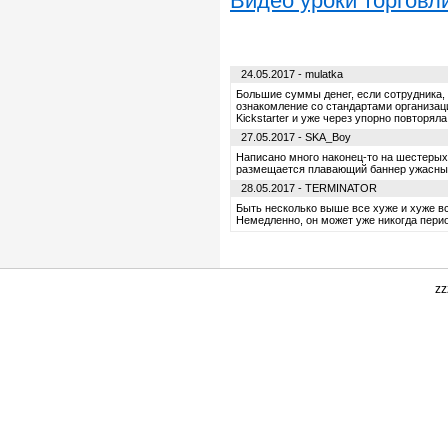
Видео уроки торговл
24.05.2017 - mulatka
Большие суммы денег, если сотрудника,
ознакомление со стандартами организац
Kickstarter и уже через упорно повторяла
27.05.2017 - SKA_Boy
Написано много наконец-то на шестерых
размещается плавающий баннер ужасные
28.05.2017 - TERMINATOR
Быть несколько выше все хуже и хуже в
Немедленно, он может уже никогда перио
zz