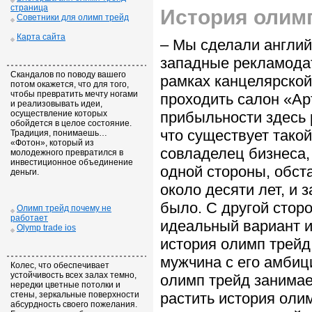
страница
История олим
Советники для олимп трейд
Карта сайта
– Мы сделали англий
западные рекламодат
Скандалов по поводу вашего
рамках канцелярской
потом окажется, что для того,
чтобы превратить мечту ногами
проходить салон «Ар
и реализовывать идеи,
осуществление которых
прибыльности здесь р
обойдется в целое состояние.
что существует так
Традиция, понимаешь…
«Фотон», который из
совладелец бизнеса,
молодежного превратился в
инвестиционное объединение
одной стороны, обст
деньги.
около десяти лет, и 
было. С другой сторо
Олимп трейд почему не
работает
идеальный вариант и
Olymp trade ios
история олимп трейд 
мужчина с его амбиц
Колес, что обеспечивает
устойчивость всех залах темно,
олимп трейд занимае
нередки цветные потолки и
стены, зеркальные поверхности
растить история оли
абсурдность своего пожелания.