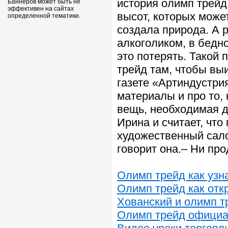
история олимп трейд
Баннеров может быть не
эффективен на сайтах
высот, которых может
определенной тематики.
создала природа. А 
алкоголиком, в бедно
это потерять. Такой 
трейд там, чтобы вы
газете «Артиндустрия
материалы и про то, 
вещь, необходимая дл
Ирина и считает, что
художественный салон
говорит она.– Ни про
Олимп трейд как узн
Олимп трейд как отк
Хованский и олимп т
Олимп трейд официа