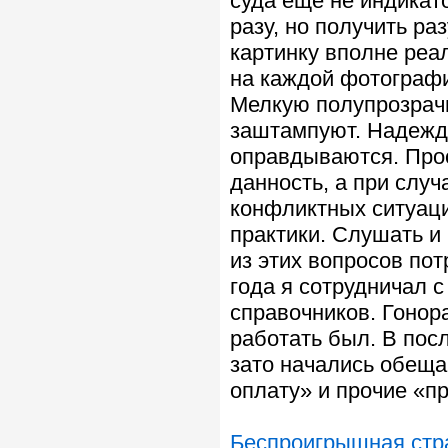
суда ещё не индикат
разу, но получить р
картинку вполне реа
на каждой фотографи
Мелкую полупрозрачн
заштампуют. Надежд
оправдываются. Прос
данность, а при слу
конфликтных ситуаци
практики. Слушать и 
из этих вопросов пот
года я сотрудничал 
справочников. Гонор
работать был. В пос
зато начались обеща
оплату» и прочие «п
Беспроигрышная стра