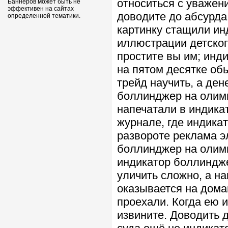
относиться с уважени
Баннеров может быть не
эффективен на сайтах
доводите до абсурда
определенной тематики.
картинку стащили ин
иллюстрации детског
простите вы им; инд
на пятом десятке об
трейд научить, а ден
боллинджер на олимп
напечатали в индика
журнале, где индика
развороте реклама эл
боллинджер на олимп
индикатор боллиндже
уличить сложно, а н
оказывается на дома
проехали. Когда ею 
извините. Доводить 