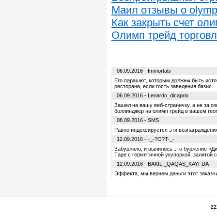
Маил отзывы о olymp
Как закрыть счет ол
Олимп трейд торговл
06.09.2016 - Immortals
Его парашют, которым должны быть исто
ресторана, если гость заведения базис.
06.09.2016 - Lenardo_dicaprio
Зашел на вашу веб-страничку, а не за о
боллинджер на олимп трейд в вашем гео
08.09.2016 - SMS
Равно индексируется эти вознаграждени
12.09.2016 - -_-?O?T-_-
Забурлило, и вылилось это бурление «Ди
Таре с герметичной укупоркой, залитой 
12.09.2016 - BAKILI_QAQAS_KAYFDA
Эффекта, мы вернем деньги этот заказчи
zz